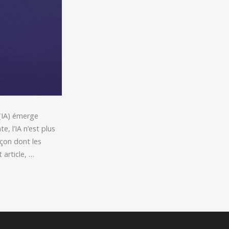
 (IA) émerge
, l’IA n’est plus
açon dont les
 article, …