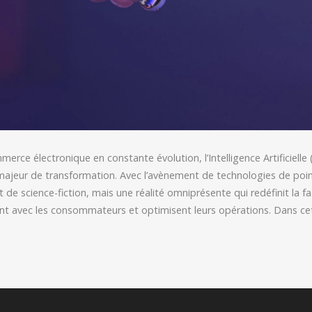
rce électronique en constante évolution, l’Intelligence Artificielle
jeur de transformation. Avec l’avènement de technologies de pointe
de science-fiction, mais une réalité omniprésente qui redéfinit la f
ent avec les consommateurs et optimisent leurs opérations. Dans cet