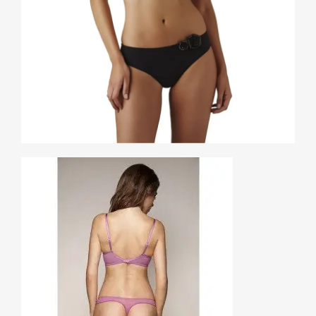
de qualité témoignant de votre professionnalisme auprès
du public.
Mais encore faut-il que la retouche soit confiée à un
professionnel qui s’y connaît en la matière et qui garantit
un résultat probant. Pour ce faire, vous pouvez faire appel
à
Pertochris
, un expert en retouche photo et qui propose
des prix défiant toute concurrence.