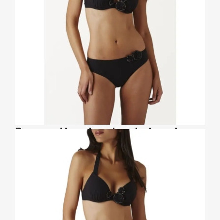
Pourquoi la retouche photo est
obligatoire ?
La
retouche photo
est nécessaire pour sublimer le résultat
obtenu lors du shooting. Elle vous permet par exemple
d’accentuer la couleur de votre produit, de mettre en
valeur les détails, et de gommer certains défauts. Cette
étape est également indispensable pour offrir des photos