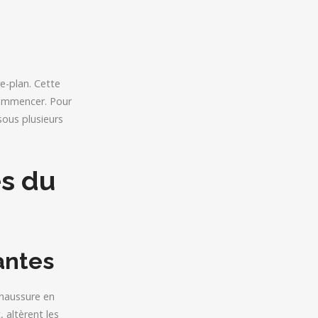
e-plan. Cette
commencer. Pour
sous plusieurs
es du
antes
 chaussure en
 altèrent les