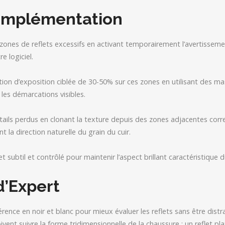
’Implémentation
s zones de reflets excessifs en activant temporairement l’avertissem
e logiciel.
tion d’exposition ciblée de 30-50% sur ces zones en utilisant des m
 les démarcations visibles.
étails perdus en clonant la texture depuis des zones adjacentes cor
 la direction naturelle du grain du cuir.
et subtil et contrôlé pour maintenir l’aspect brillant caractéristique 
d’Expert
rence en noir et blanc pour mieux évaluer les reflets sans être distra
oivent suivre la forme tridimensionnelle de la chaussure : un reflet pl