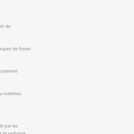
ent de
asques de fusion
rectement
du matériau.
it par les
at et uniforme