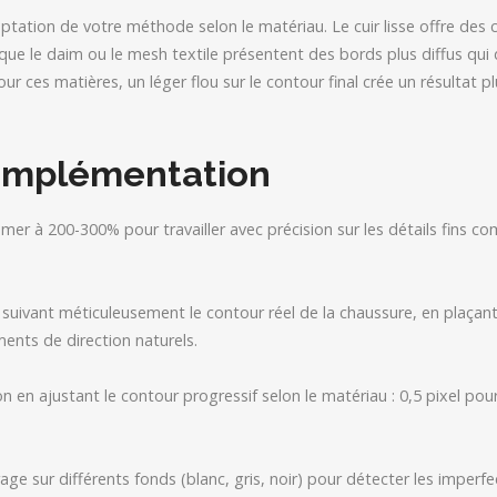
aptation de votre méthode selon le matériau. Le cuir lisse offre des 
is que le daim ou le mesh textile présentent des bords plus diffus q
ur ces matières, un léger flou sur le contour final crée un résultat p
’Implémentation
r à 200-300% pour travailler avec précision sur les détails fins co
n suivant méticuleusement le contour réel de la chaussure, en plaçan
nts de direction naturels.
on en ajustant le contour progressif selon le matériau : 0,5 pixel pour 
rage sur différents fonds (blanc, gris, noir) pour détecter les imperfec