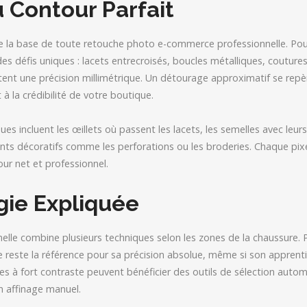
u Contour Parfait
e la base de toute retouche photo e-commerce professionnelle. Pour
s défis uniques : lacets entrecroisés, boucles métalliques, coutures
ent une précision millimétrique. Un détourage approximatif se repè
à la crédibilité de votre boutique.
s incluent les œillets où passent les lacets, les semelles avec leurs
ments décoratifs comme les perforations ou les broderies. Chaque pixe
our net et professionnel.
gie Expliquée
elle combine plusieurs techniques selon les zones de la chaussure. 
ume reste la référence pour sa précision absolue, même si son appre
nes à fort contraste peuvent bénéficier des outils de sélection auto
n affinage manuel.