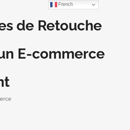
French
les de Retouche
 un E-commerce
nt
erce