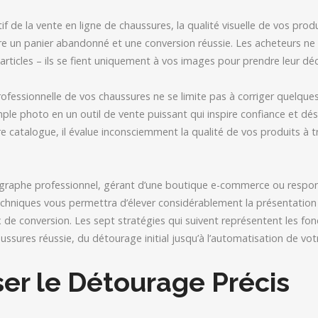
if de la vente en ligne de chaussures, la qualité visuelle de vos produ
tre un panier abandonné et une conversion réussie. Les acheteurs ne
articles – ils se fient uniquement à vos images pour prendre leur déc
fessionnelle de vos chaussures ne se limite pas à corriger quelques
ple photo en un outil de vente puissant qui inspire confiance et dési
e catalogue, il évalue inconsciemment la qualité de vos produits à tr
raphe professionnel, gérant d’une boutique e-commerce ou respon
echniques vous permettra d’élever considérablement la présentation
x de conversion. Les sept stratégies qui suivent représentent les f
ssures réussie, du détourage initial jusqu’à l’automatisation de vot
iser le Détourage Précis