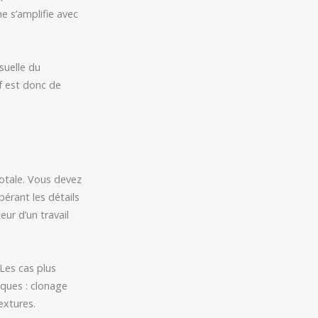
e s’amplifie avec
isuelle du
if est donc de
totale. Vous devez
érant les détails
ur d’un travail
 Les cas plus
iques : clonage
extures.