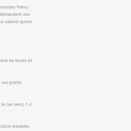
contours francs
ui demandent une
lus naturel qu’une
mme les lacets et
t vos points
le cuir verni, 1-2
tions invisibles