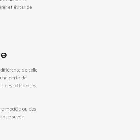
er et éviter de
ue
différente de celle
 une perte de
nt des différences
ême modèle ou des
vent pouvoir