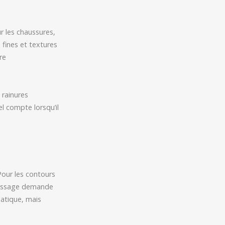
 les chaussures,
 fines et textures
re
 rainures
l compte lorsqu’il
Pour les contours
ntissage demande
matique, mais